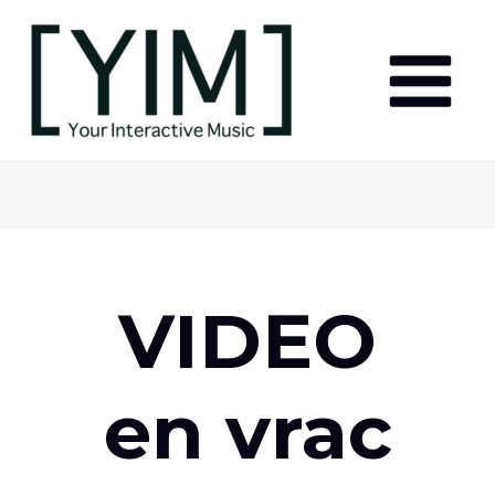
Aller
au
contenu
Main
Menu
VIDEO
en vrac