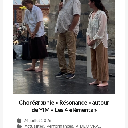
Chorégraphie « Résonance » autour
de YIM « Les 4 éléments »
24 juillet 2026
-
Actualités
,
Performances
,
VIDEO VRAC