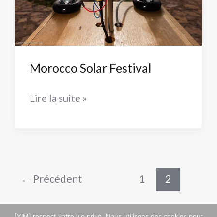
Morocco Solar Festival
Morocco
Lire la suite »
Solar
Festival
Pagination
←
Précédent
1
2
d’article
[YIM] respect votre vie privé. Nous utilisons des cookies pour