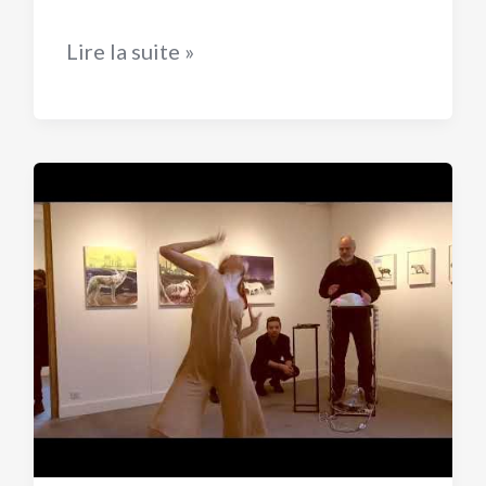
Réactions
Lire la suite »
des
visiteurs
du
Concours
Lépine